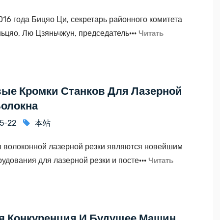
016 года Бицяо Ци, секретарь районного комитета
ьцяо, Лю Цзяньчжун, председатель···
Читать
ые Кромки Станков Для Лазерной
Волокна
5-22
本站
я волоконной лазерной резки являются новейшим
удования для лазерной резки и посте···
Читать
я Конкуренция И Будущее Машин