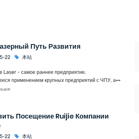
 Лазерный Путь Развития
5-22
本站
ie Laser - самое раннее предприятие,
еся применением крупных предприятий с ЧПУ, а···
льше
вить Посещение Ruijie Компании
е
5-22
本站