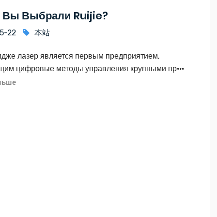
 Вы Выбрали Ruijie?
5-22
本站
идже лазер является первым предприятием,
им цифровые методы управления крупными пр···
льше