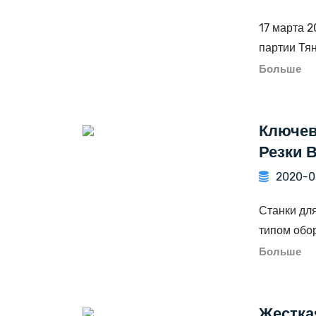
17 марта 2
партии Тян
Больше
Ключев
Резки 
2020-0
Станки дл
типом обор
Больше
Жестка