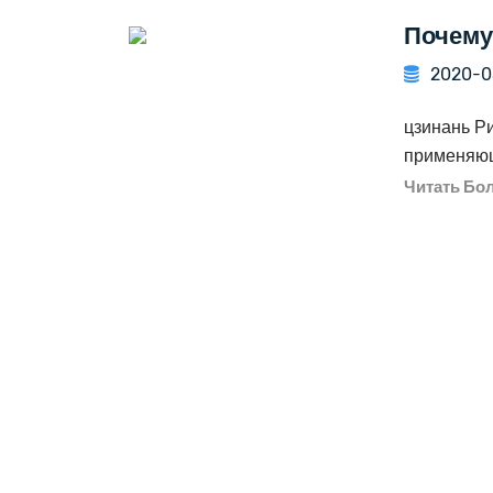
Почему
2020-0
цзинань Р
применяющ
Читать Бо