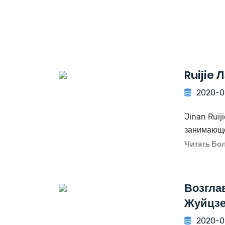
Ruijie
2020-0
Jinan Ruij
занимающе
Читать Бо
Возгла
Жуйцз
2020-0